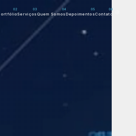
02
03
04
05
06
Portfólio
Serviços
Quem Somos
Depoimentos
Contato